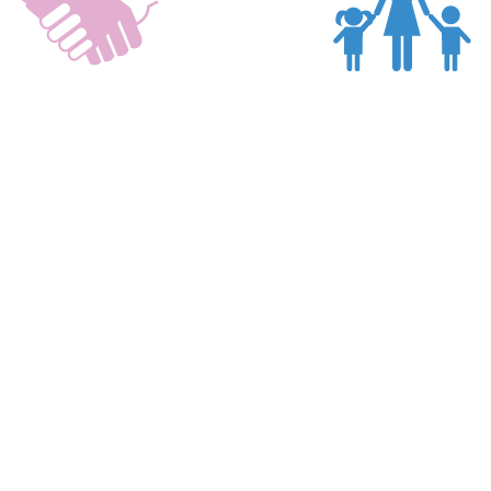
Samen
Veiligheid
Sitemap
C
OB
School
E
Opvang