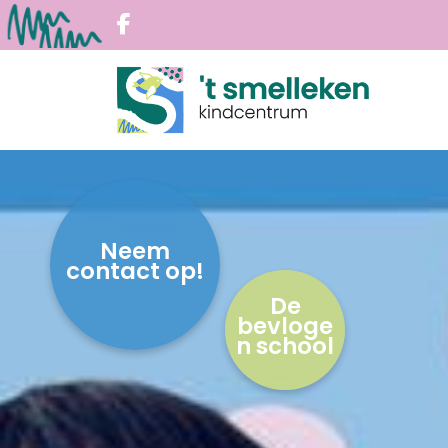
Neem
contact op!
De
bevloge
n school