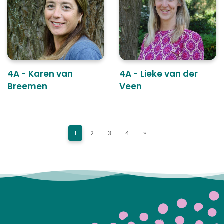
4A - Karen van
4A - Lieke van der
Breemen
Veen
1
2
3
4
»