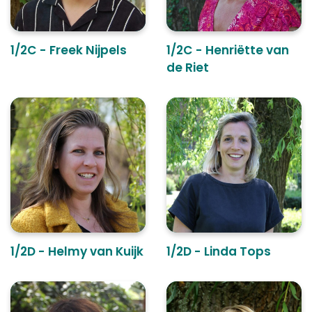
1/2C - Freek Nijpels
1/2C - Henriëtte van
de Riet
1/2D - Helmy van Kuijk
1/2D - Linda Tops