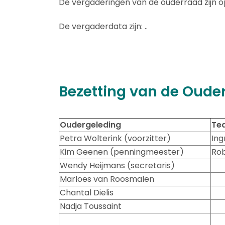
De vergaderingen van de ouderraad zijn op
De vergaderdata zijn: ..
Bezetting van de Ouder
Oudergeleding
Te
Petra Wolterink (voorzitter)
Ing
Kim Geenen (penningmeester)
Rob
Wendy Heijmans (secretaris)
Marloes van Roosmalen
Chantal Dielis
Nadja Toussaint