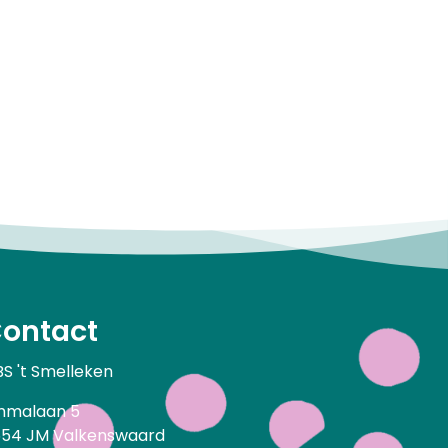
ontact
S 't Smelleken
mmalaan 5
54 JM Valkenswaard