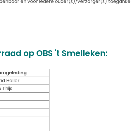
enbaar en voor iedere ouder(s)/verzorger(s) toegankelijk
raad op OBS 't Smelleken:
amgeleding
rid Heller
 Thijs