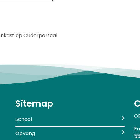
ekenkast op Ouderportaal
Sitemap
C
OB
School
E
Opvang
55